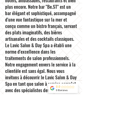
hôtels, ambassades, restaurants et bien
plus encore. Notre bar "Be.ST" est un
bar élégant et sophistiqué, accompagné
d'une vue fantastique sur la mer et
conçu comme un bistro français, servant
des plats imaginatifs, des bières
artisanales et des cocktails classiques.
Le Lavic Salon & Day Spa a établi une
norme d'excellence dans les
traitements de salon professionnels.
Notre engagement envers le service à la
clientèle est sans égal. Nous vous
invitons à découvrir le Lavic Salon & Day
Spa en tant que salon à service complet
0.0
avec des spécialistes des soins de la
0 Reviews
peau, des thérapeutes en soins du
corps, des créateurs d'ongles et des
maquilleurs de mariage en plus de notre