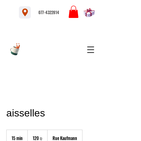
077-4322814
aisselles
120
nouveaux
15 min
1
120 ₪
Rue Kaufmann
shekels