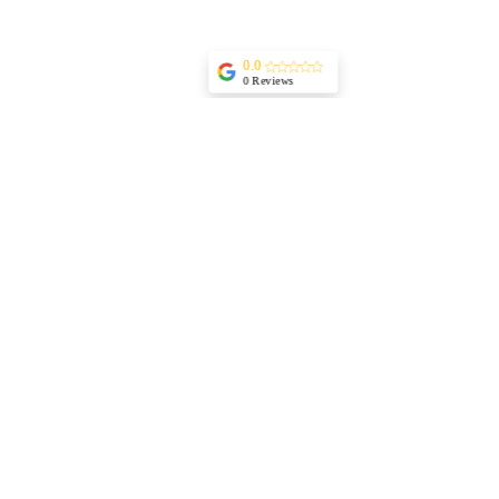
0.0
0 Reviews
Politique d'annulation
Pour toute annulation, veuillez nous contacter au
moins 48 heures à l'avance afin d'éviter des frais.
Coordonnées
Kaufmann Street 2, Tel Aviv-Yafo, Israel
+ 972 549480046
lavic.info@gmail.com