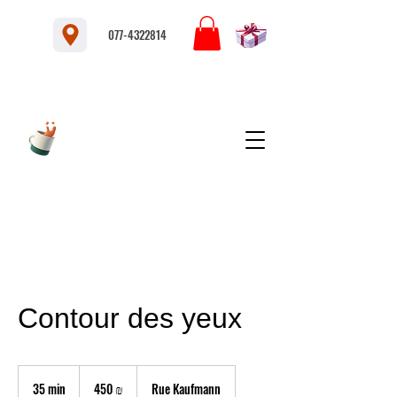
077-4322814
Contour des yeux
450
nouveaux
35 min
3
450 ₪
Rue Kaufmann
shekels