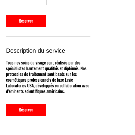
israéliens
5
m
i
n
Réserver
Description du service
Tous nos soins du visage sont réalisés par des
spécialistes hautement qualifiés et diplômés. Nos
protocoles de traitement sont basés sur les
cosmétiques professionnels de luxe Lavic
Laboratories USA, développés en collaboration avec
d'éminents scientifiques américains.
Réserver