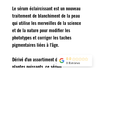
Le sérum éclaircissant est un nouveau
traitement de blanchiment de la peau
qui utilise les merveilles de la science
et de la nature pour modifier les
phototypes et corriger les taches
pigmentaires liées à l'âge.
Dérivé d'un assortiment d'extraits de
0.0
0 Reviews
plantes puissants, ce sérum
remarquable utilise deux composés
inhibiteurs de mélanine appelés
gigawhite et biowhite. Les deux
fournissent le blanchiment nécessaire
stimuler et arrêter la formation de
pigment.
Avantages clés