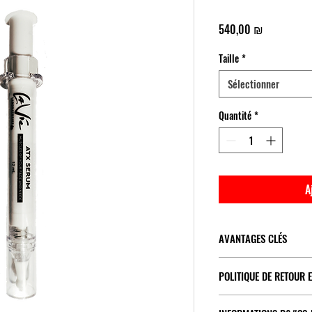
Prix
540,00 ₪
Taille
*
Sélectionner
Quantité
*
A
AVANTAGES CLÉS
Aide à réduire l'appa
POLITIQUE DE RETOUR 
Prévient les signes d
Lisse la peau
Retour sous 30 jours si n