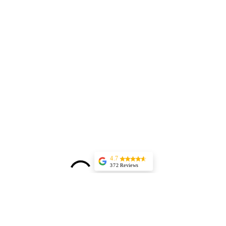
4.7
372 Reviews
Emma Riahi
Perfect pedicure,
and super
service, Thank
you!
shannon schubert